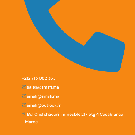
‪+212 715 082 363
sales@smsfi.ma
smsfi@smsfi.ma
smsfi@outlook.fr
Bd. Chefchaouni Immeuble 217 etg 4 Casablanca
- Maroc