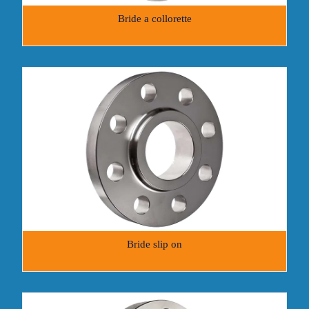
Bride a collorette
Bride slip on