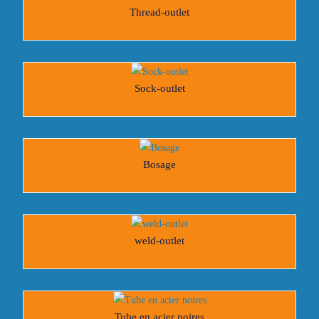
Thread-outlet
Sock-outlet
Bosage
weld-outlet
Tube en acier noires