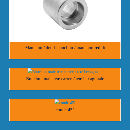
Manchon / demi-manchon / manchon réduit
Bouchon male tete carree / tete hexagonale
coude 45°