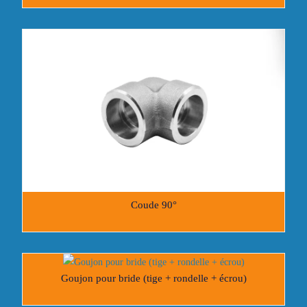
Coude 90°
Goujon pour bride (tige + rondelle + écrou)