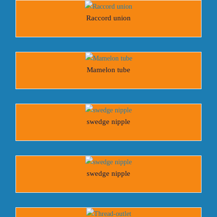
Raccord union
Mamelon tube
swedge nipple
swedge nipple