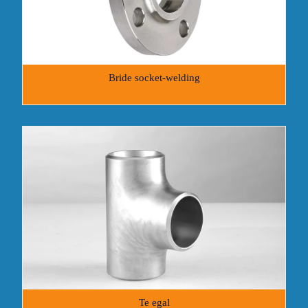
Bride socket-welding
Te egal