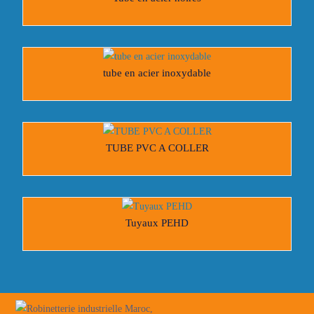
tube en acier inoxydable
TUBE PVC A COLLER
Tuyaux PEHD