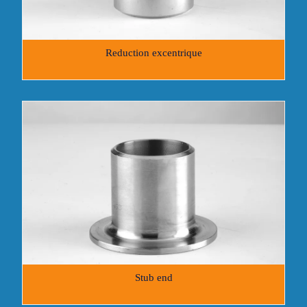
Reduction excentrique
Stub end