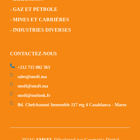
- GAZ ET PÉTROLE
- MINES ET CARRIÈRES
- INDUSTRIES DIVERSES
CONTACTEZ-NOUS
‪+212 715 082 363
sales@smsfi.ma
smsfi@smsfi.ma
smsfi@outlook.fr
Bd. Chefchaouni Immeuble 217 etg 4 Casablanca - Maroc
2024©
SMSFI
. Développé par Gosmania Digital