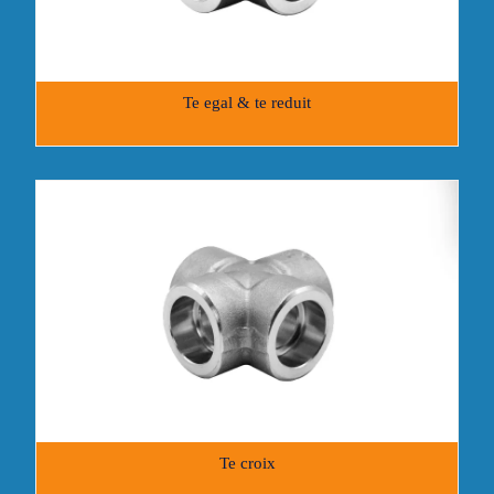
Te egal & te reduit
Te croix