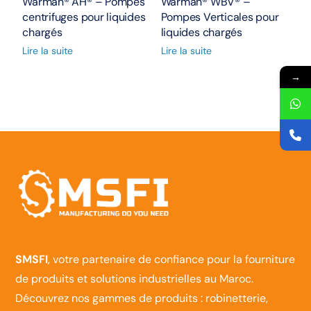
Warman® AH® – Pompes
Warman® WBV® –
centrifuges pour liquides
Pompes Verticales pour
chargés
liquides chargés
Lire la suite
Lire la suite
→
SMSFI
, votre partenaire de confiance pour la fourniture
de produits et solutions industrielles au Maroc.
Découvrez nos gammes de produits : robinetterie,