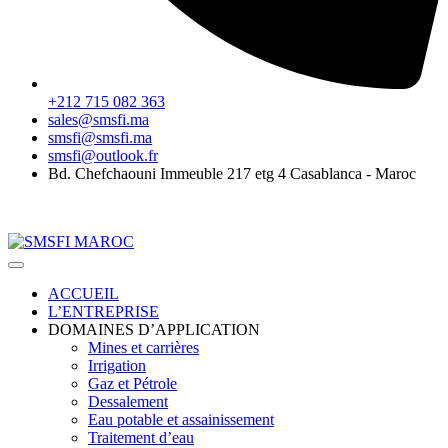
‪+212 715 082 363
sales@smsfi.ma
smsfi@smsfi.ma
smsfi@outlook.fr
Bd. Chefchaouni Immeuble 217 etg 4 Casablanca - Maroc
2024©
SMSFI
. Développé par Gosmania Digital
ACCUEIL
L’ENTREPRISE
DOMAINES D’APPLICATION
Mines et carrières
Irrigation
Gaz et Pétrole
Dessalement
Eau potable et assainissement
Traitement d’eau