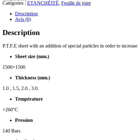
Catégories :
ETANCHÉITÉ
,
Feuille de joint
Description
Avis (0)
Description
P.T.F.E sheet with an addition of special particles in order to increase
Sheet size (mm.)
1500×1500
Thickness (mm.)
1.0 , 1.5, 2.0 , 3.0.
Température
+260°C
Pression
140 Bars