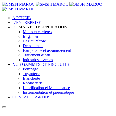
ACCUEIL
L’ENTREPRISE
DOMAINES D’APPLICATION
Mines et carrières
Irrigation
Gaz et Pétrole
Dessalement
Eau potable et assainissement
Traitement d’eau
Industries diverses
NOS GAMMES DE PRODUITS
Pompage
Tuyauterie
Étanchéité
Robinetterie
Lubrification et Maintenance
Instrumentation et pneumatique
CONTACTEZ-NOUS