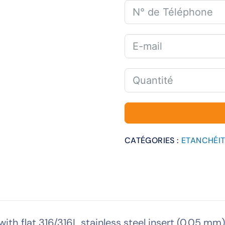
CATÉGORIES :
ETANCHÉI
th flat 316/316L stainless steel insert (0.05 mm)