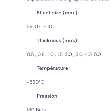
Sheet size (mm.)
1500×1500
Thickness (mm.)
0.5 , 0.8 , 1.0 , 1.5, 2.0 , 3.0, 4.0, 5.0
Température
+580°C
Pression
180 Bars