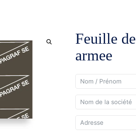
ENTREPRISE
DOMAINES D’APPLICATION
NOS GAM
Feuille de
Mines et carrières
Pompage
armee
Irrigation
Tuyauteri
Gaz et Pétrole
Étanchéi
Dessalement
Robinette
Eau potable et assainissement
Lubrifica
Traitement d’eau
Instrume
Industries diverses