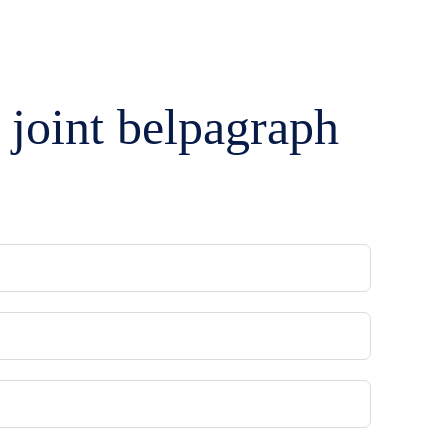
MES DE PRODUITS
CONTACTEZ-NOUS
 joint belpagraph
e
té
rie
tion et Maintenance
ntation et pneumatique