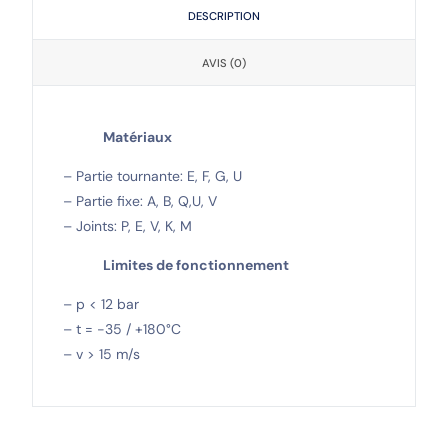
DESCRIPTION
AVIS (0)
Matériaux
– Partie tournante: E, F, G, U
– Partie fixe: A, B, Q,U, V
– Joints: P, E, V, K, M
Limites de fonctionnement
– p < 12 bar
– t = -35 / +180°C
– v > 15 m/s