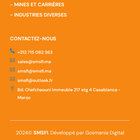
- MINES ET CARRIÈRES
- INDUSTRIES DIVERSES
CONTACTEZ-NOUS
‪+212 715 082 363
sales@smsfi.ma
smsfi@smsfi.ma
smsfi@outlook.fr
Bd. Chefchaouni Immeuble 217 etg 4 Casablanca -
Maroc
2024©
SMSFI
. Développé par Gosmania Digital