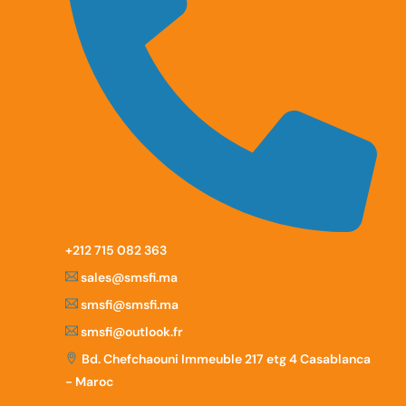
‪+212 715 082 363
sales@smsfi.ma
smsfi@smsfi.ma
smsfi@outlook.fr
Bd. Chefchaouni Immeuble 217 etg 4 Casablanca
- Maroc