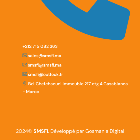
‪+212 715 082 363
sales@smsfi.ma
smsfi@smsfi.ma
smsfi@outlook.fr
Bd. Chefchaouni Immeuble 217 etg 4 Casablanca
- Maroc
2024©
SMSFI
. Développé par Gosmania Digital