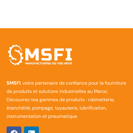
SMSFI
, votre partenaire de confiance pour la fourniture
de produits et solutions industrielles au Maroc.
Découvrez nos gammes de produits : robinetterie,
étanchéité, pompage, tuyauterie, lubrification,
instrumentation et pneumatique