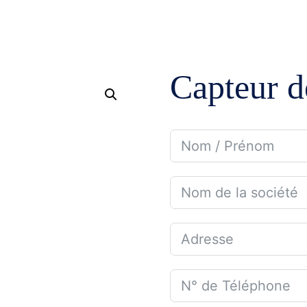
ENTREPRISE
DOMAINES D’APPLICATION
NOS GAM
Capteur d
Mines et carrières
Pompage
Irrigation
Tuyauteri
Gaz et Pétrole
Étanchéi
Dessalement
Robinette
Eau potable et assainissement
Lubrifica
Traitement d’eau
Instrume
Industries diverses