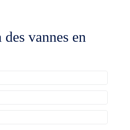
MES DE PRODUITS
CONTACTEZ-NOUS
n des vannes en
e
té
rie
tion et Maintenance
ntation et pneumatique