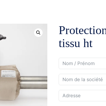
ENTREPRISE
DOMAINES D’APPLICATION
NOS GAM
Protectio
Mines et carrières
Pompage
tissu ht
Irrigation
Tuyauteri
Gaz et Pétrole
Étanchéi
Dessalement
Robinette
Eau potable et assainissement
Lubrifica
Traitement d’eau
Instrume
Industries diverses